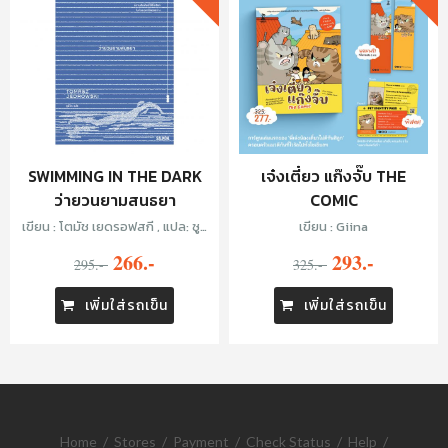
SWIMMING IN THE DARK
เจ๋งเตี๋ยว แก๊งจั๊บ THE
ว่ายวนยามสนธยา
COMIC
เขียน : โตมัช เยดรอฟสกี , แปล: ซูลิ
เขียน : Giina
โกะ
266.-
293.-
295.-
325.-
เพิ่มใส่รถเข็น
เพิ่มใส่รถเข็น
Home
/
Stores
/
Payment
/
Check Status
/
Help
/