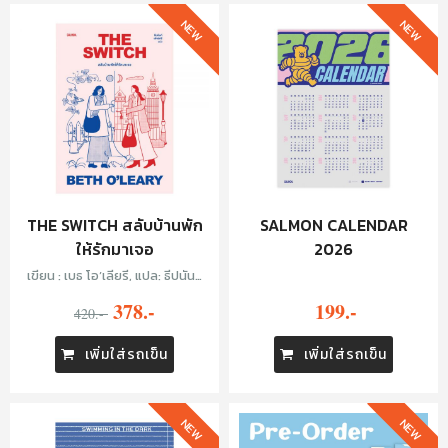
NEW
NEW
THE SWITCH สลับบ้านพัก
SALMON CALENDAR
ให้รักมาเจอ
2026
เขียน : เบธ โอ’เลียรี, แปล: ธีปนันท์
เพ็ชร์ศรี
378.-
199.-
420.-
เพิ่มใส่รถเข็น
เพิ่มใส่รถเข็น
NEW
NEW