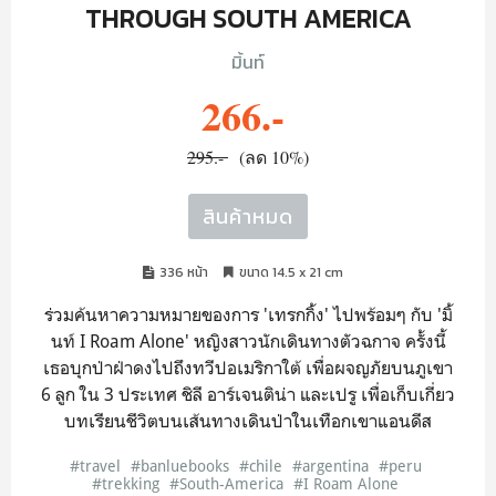
THROUGH SOUTH AMERICA
มิ้นท์
266.-
295.-
(ลด 10%)
สินค้าหมด
336 หน้า
ขนาด 14.5 x 21 cm
ร่วมค้นหาความหมายของการ 'เทรกกิ้ง' ไปพร้อมๆ กับ 'มิ้
นท์ I Roam Alone' หญิงสาวนักเดินทางตัวฉกาจ ครั้งนี้
เธอบุกป่าฝ่าดงไปถึงทวีปอเมริกาใต้ เพื่อผจญภัยบนภูเขา
6 ลูก ใน 3 ประเทศ ชิลี อาร์เจนติน่า และเปรู เพื่อเก็บเกี่ยว
บทเรียนชีวิตบนเส้นทางเดินป่าในเทือกเขาแอนดีส
#travel
#banluebooks
#chile
#argentina
#peru
#trekking
#South-America
#I Roam Alone