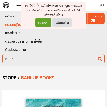
MAKERS
STORE
เราใช้คุ๊กกี้บนเว็บไซต์ของเรา กรุณาอ่านและ
จัดการรถเข็น
ดำเนินการต่อ
ยอมรับ
เพื่อใช้
นโยบายความเป็นส่วนตัว
บริการเว็บไซต์
หน้าแรก
0
รายการ
0
฿
ยอมรับ
ไม่ยอมรับ
หมวดหมู่สินค้า
แจ้งชำระเงิน
ตรวจสอบสถานะการสั่งซื้อ
ติดต่อสอบถาม
STORE
/
BANLUE BOOKS