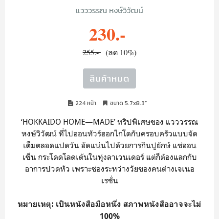
แวววรรณ หงษ์วิวัฒน์
230.-
255.-
(ลด 10%)
สินค้าหมด
224 หน้า
ขนาด 5.7x8.3”
‘HOKKAIDO HOME—MADE’ ทริปพิเศษของ แวววรรณ
หงษ์วิวัฒน์ ที่ไปออนทัวร์ฮอกไกโดกับครอบครัวแบบจัด
เต็มตลอดแปดวัน อัดแน่นไปด้วยการกินปูยักษ์ แช่ออน
เซ็น กระโดดโลดเต้นในทุ่งลาเวนเดอร์ แต่ก็ต้องแลกกับ
อาการปวดหัว เพราะช่องระหว่างวัยของคนต่างเจเนอ
เรชั่น
หมายเหตุ: เป็นหนังสือมือหนึ่ง สภาพหนังสืออาจจะไม่
100%