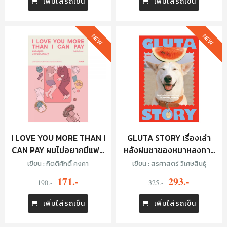
เพิ่มใส่รถเข็น
เพิ่มใส่รถเข็น
NEW
NEW
I LOVE YOU MORE THAN I
GLUTA STORY เรื่องเล่า
CAN PAY ผมไม่อยากมีแฟน
หลังฝนซาของหมาหลงทาง
เป็นเศรษฐี
(10TH ANNIVERSARY
เขียน : กิตติศักดิ์ คงคา
เขียน : สรศาสตร์ วิเศษสินธุ์
EDITION)
171.-
293.-
190.-
325.-
เพิ่มใส่รถเข็น
เพิ่มใส่รถเข็น