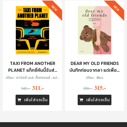
NEW
NEW
TAXI FROM ANOTHER
DEAR MY OLD FRIENDS
PLANET แท็กซี่คันนี้รับส่ง
บันทึกก่อนจากลา แด่เพื่อน
ทั่วจักรวาล
เก่าของฉัน
เขียน : ชาร์ลส์ เอส. ค็อกเคลล์ , แปล
เขียน : พิแน
: ทีปกร วุฒิพิทยามงคล
311.-
315.-
345.-
350.-
เพิ่มใส่รถเข็น
เพิ่มใส่รถเข็น