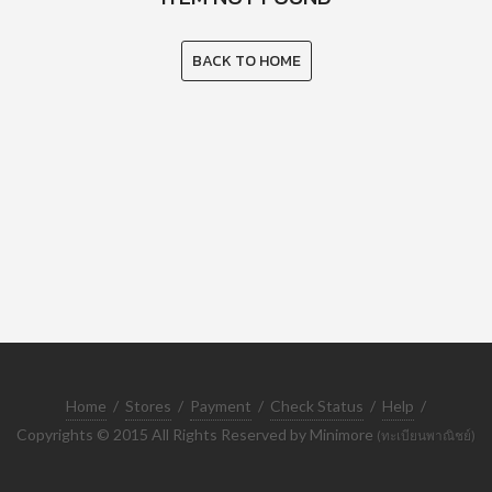
BACK TO HOME
Home
/
Stores
/
Payment
/
Check Status
/
Help
/
Copyrights © 2015 All Rights Reserved by Minimore
(ทะเบียนพาณิชย์)