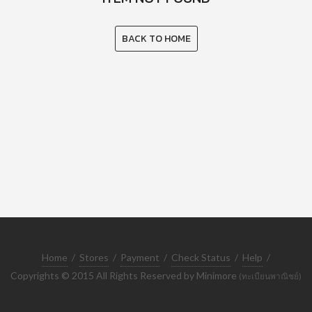
BACK TO HOME
Home
/
Stores
/
Payment
/
Check Status
/
Help
/
Copyrights © 2015 All Rights Reserved by Minimore
(ทะเบียนพาณิชย์)