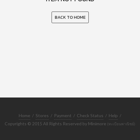
BACK TO HOME
Home
/
Stores
/
Payment
/
Check Status
/
Help
/
Copyrights © 2015 All Rights Reserved by Minimore
(ทะเบียนพาณิชย์)