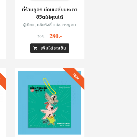
ที่ร้านอูคิกิ มีคนเปลี่ยนชะตา
ชีวิตให้คุณได้
ต
ผู้เขียน : หลินถิงอี๋, แปล: ชาญ ธน
ประกอบ
280.-
295.-
เพิ่มใส่รถเข็น
W
NEW