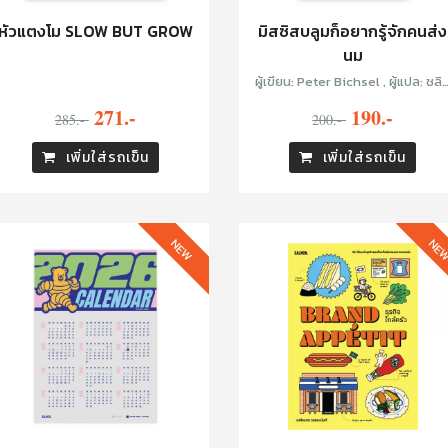
หัวแตงโม SLOW BUT GROW
มิสซิสบลูมก็อยากรู้จักคนส่ง
นม
ผู้เขียน: Peter Bichsel , ผู้แปล: ชลิ
ดุรงค์พันธุ์
271.-
190.-
285.-
200.-
เพิ่มใส่รถเข็น
เพิ่มใส่รถเข็น
NEW
NE