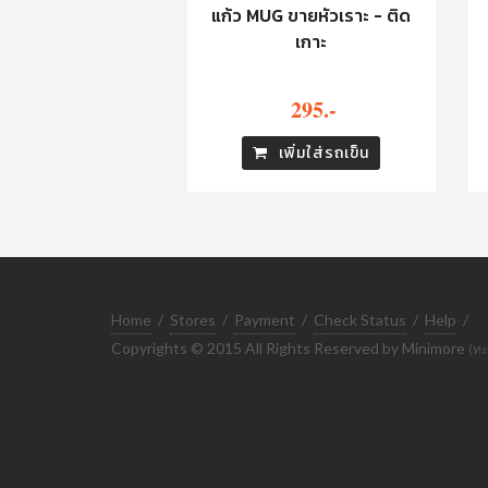
แก้ว MUG ขายหัวเราะ - ติด
เกาะ
295.-
เพิ่มใส่รถเข็น
Home
/
Stores
/
Payment
/
Check Status
/
Help
/
Copyrights © 2015 All Rights Reserved by Minimore
(ทะ