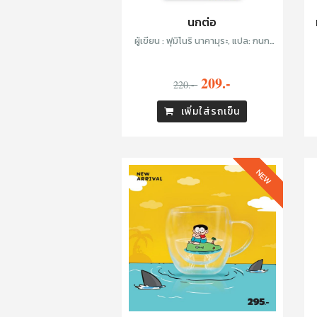
นกต่อ
ผู้เขียน : ฟุมิโนริ นาคามุระ, แปล: กนก
วรรณ เกตุชัยมาศ
209.-
220.-
เพิ่มใส่รถเข็น
NEW