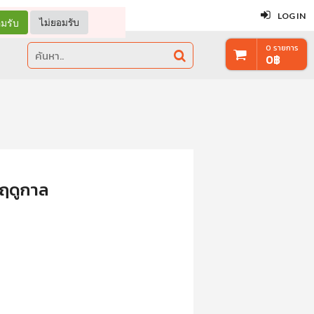
ปิด
LOG IN
มรับ
ไม่ยอมรับ
0
รายการ
0
฿
บฤดูกาล