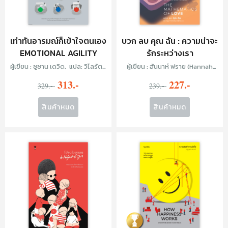
เท่าทันอารมณ์ก็เข้าใจตนเอง
บวก ลบ คุณ ฉัน : ความน่าจะ
EMOTIONAL AGILITY
รักระหว่างเรา
ผู้เขียน : ซูซาน เดวิด, แปล: วิไลรัตน์
ผู้เขียน : ฮันนาห์ ฟราย (Hannah
เอมเอี่ยม
Fry), แปล : วิไลรัตน์ เอมเอี่ยม
313.-
227.-
329.-
239.-
สินค้าหมด
สินค้าหมด