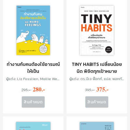
ทำงานกับคนต้องใช้อารมณ์
TINY HABITS เปลี่ยนน้อย
ให้เป็น
นิด พิชิตทุกเป้าหมาย
ผู้แต่ง: Liz Fosslien, Mollie West
ผู้แต่ง: ดร.บีเจ ฟ็อกก์, แปล: พอหทัย
Duffy, แปล: อริสา บุญช่วย
อภิรัชฏาพร
280.-
375.-
295.-
395.-
สินค้าหมด
สินค้าหมด