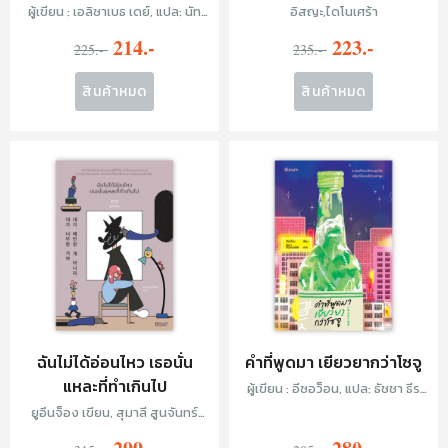
ชัยชนะ
มา
ผู้เขียน : เอลิซาเบธ เดย์, แปล: นัท
อิสญะ,ไดโนเศร้า
ธมน เปรมสำราญ
214.-
223.-
225.-
235.-
สินค้าหมด
สินค้าหมด
ฉันไม่ได้อ่อนไหว เธอนั่น
คำที่พูดมา เยียวยากว่าโซจู
แหละที่ทำเกินไป
ผู้เขียน : อีซอว็อน, แปล: ธัชชา ธีร
ปกรณ์ชัย
ยูอึนจ็อง เขียน, สุมาลี สูนจันทร์
แปล