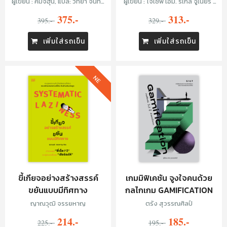
ผู้เขียน : คีมจีฮุน, แปล: วิทิยา จันทร์
ผู้เขียน : โจเซฟ เอ็ม. รีเกิล จูเนียร์ ,
พันธ์
แปล: วุฒิชัย กฤษณะประกรกิจ
375.-
313.-
395.-
329.-
เพิ่มใส่รถเข็น
เพิ่มใส่รถเข็น
NE
ขี้เกียจอย่างสร้างสรรค์
เกมมิฟิเคชัน จูงใจคนด้วย
ขยันแบบมีทิศทาง
กลไกเกม GAMIFICATION
ญาณวุฒิ จรรยหาญ
ตรัง สุวรรณศิลป์
214.-
185.-
225.-
195.-