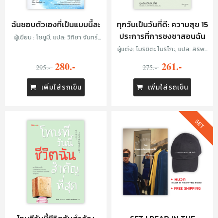
ฉันชอบตัวเองที่เป็นแบบนี้ละ
ทุกวันเป็นวันที่ดี: ความสุข 15
ประการที่การชงชาสอนฉัน
ผู้เขียน : โชยูมี, แปล: วิทิยา จันทร์
พันธ์
ผู้แต่ง: โมริชิตะ โนริโกะ, แปล: สิริพร
คดชาคร
280.-
261.-
295.-
275.-
เพิ่มใส่รถเข็น
เพิ่มใส่รถเข็น
SET