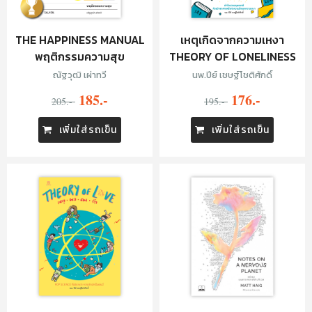
THE HAPPINESS MANUAL
เหตุเกิดจากความเหงา
พฤติกรรมความสุข
THEORY OF LONELINESS
ณัฐวุฒิ เผ่าทวี
นพ.ปีย์ เชษฐ์โชติศักดิ์
185.-
176.-
205.-
195.-
เพิ่มใส่รถเข็น
เพิ่มใส่รถเข็น