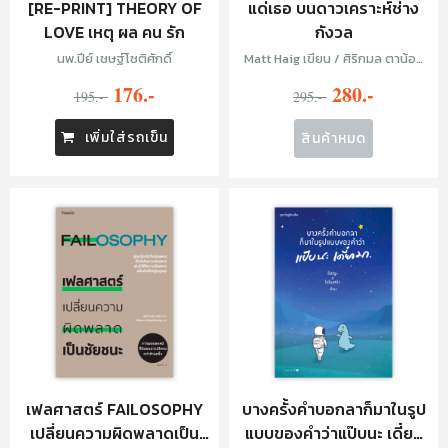
[RE-PRINT] THEORY OF
แด่เธอ บนดาวเคราะห์ช่าง
LOVE เหตุ ผล คน รัก
กังวล
นพ.ปีย์ เชษฐ์โชติศักดิ์
Matt Haig เขียน / ศิริกมล ตาน้อย
แปล
176.-
280.-
195.-
295.-
เพิ่มใส่รถเข็น
สินค้าหมด
เฟลศาสตร์ FAILOSOPHY
บางครั้งคำบอกลาก็มาในรูป
เปลี่ยนความผิดพลาดเป็น
แบบของคำว่าแป๊บนะ เดี๋ยว