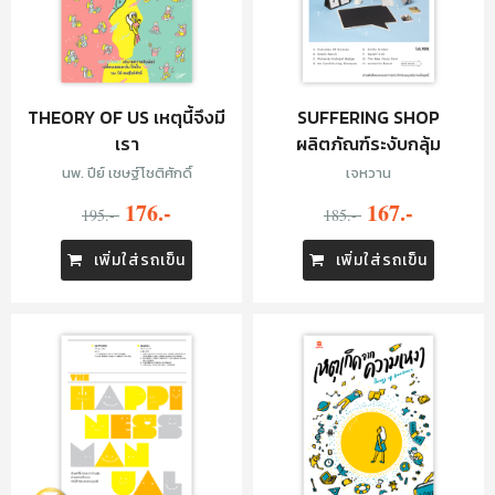
THEORY OF US เหตุนี้จึงมี
SUFFERING SHOP
เรา
ผลิตภัณฑ์ระงับกลุ้ม
นพ. ปีย์ เชษฐ์โชติศักดิ์
เจหวาน
176.-
167.-
195.-
185.-
เพิ่มใส่รถเข็น
เพิ่มใส่รถเข็น