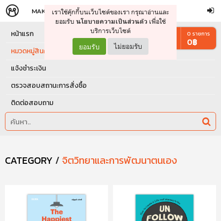
MAKERS
STORE
เราใช้คุ๊กกี้บนเว็บไซต์ของเรา กรุณาอ่านและ
จัดการรถเข็น
ดำเนินการต่อ
ยอมรับ
เพื่อใช้
นโยบายความเป็นส่วนตัว
บริการเว็บไซต์
หน้าแรก
0
รายการ
0
฿
ยอมรับ
ไม่ยอมรับ
หมวดหมู่สินค้า
แจ้งชำระเงิน
ตรวจสอบสถานะการสั่งซื้อ
ติดต่อสอบถาม
CATEGORY
/
จิตวิทยาและการพัฒนาตนเอง