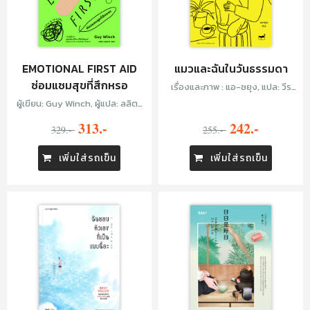
EMOTIONAL FIRST AID
แมวและฉันในวันธรรมดา
ซ่อมแซมสุขที่สึกหรอ
เรื่องและภาพ : แอ-ซยุง, แปล: วีร
ญา กังวานเจิดสุข
ผู้เขียน: Guy Winch, ผู้แปล: ลลิตา
ผลผลา
313.-
242.-
329.-
255.-
เพิ่มใส่รถเข็น
เพิ่มใส่รถเข็น