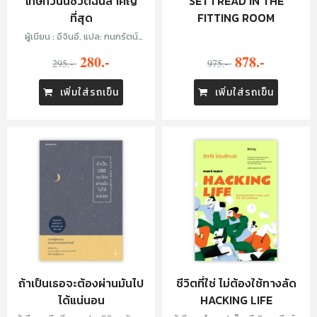
โทษทีวันนี้ชีวิตฉันสำคัญ
SET I READ IN THE
ที่สุด
FITTING ROOM
ผู้เขียน : อีจินอี, แปล: กนกรัตน์
อรุณรัตนรุจรวี
280.-
878.-
295.-
975.-
เพิ่มใส่รถเข็น
เพิ่มใส่รถเข็น
ถ้าเป็นเธอจะต้องผ่านมันไป
ชีวิตที่ใช่ ไม่ต้องใช้ทางลัด
ได้แน่นอน
HACKING LIFE