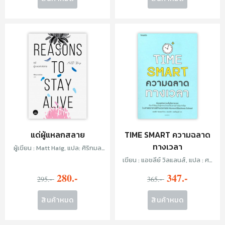
แด่ผู้แหลกสลาย
TIME SMART ความฉลาด
ทางเวลา
ผู้เขียน : Matt Haig, แปล: ศิริกมล
ตาน้อย
เขียน : แอชลีย์ วิลแลนส์, แปล : ศร
รวริศา เมฆไพบูลย์
280.-
347.-
295.-
365.-
สินค้าหมด
สินค้าหมด