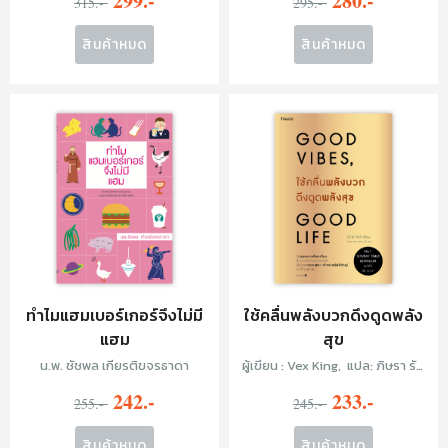
299.-
280.-
315.-
295.-
สินค้าหมด
สินค้าหมด
ทำไมแฮมเบอร์เกอร์จึงไม่มี
ใช้คลื่นพลังบวกดึงดูดพลัง
แฮม
สุข
น.พ. ชัชพล เกียรติขจรธาดา
ผู้เขียน : Vex King, แปล: ภิษรา รัต
นาภิรัต คุโด
242.-
233.-
255.-
245.-
สินค้าหมด
สินค้าหมด