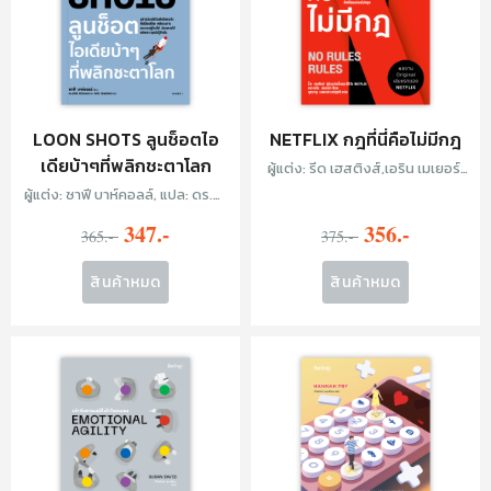
LOON SHOTS ลูนช็อตไอ
NETFLIX กฎที่นี่คือไม่มีกฎ
เดียบ้าๆที่พลิกชะตาโลก
ผู้แต่ง: รีด เฮสติงส์,เอริน เมเยอร์,
แปล: นุชนาฏ เนตรประเสริฐศรี
ผู้แต่ง: ซาฟี บาห์คอลล์, แปล: ดร.นำ
ชัย ชีววิวรรธน์, อัควีร์ มัธยมจันทร์
347.-
356.-
365.-
375.-
สินค้าหมด
สินค้าหมด