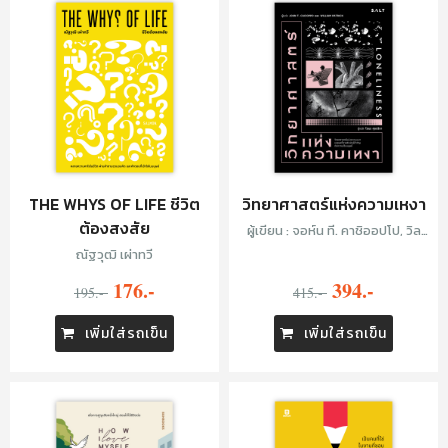
THE WHYS OF LIFE ชีวิต
วิทยาศาสตร์แห่งความเหงา
ต้องสงสัย
ผู้เขียน : จอห์น ที. คาชิออปโป, วิล
เลียม แพทริก, แปล: โตมร ศุขปรีชา
ณัฐวุฒิ เผ่าทวี
176.-
394.-
195.-
415.-
เพิ่มใส่รถเข็น
เพิ่มใส่รถเข็น