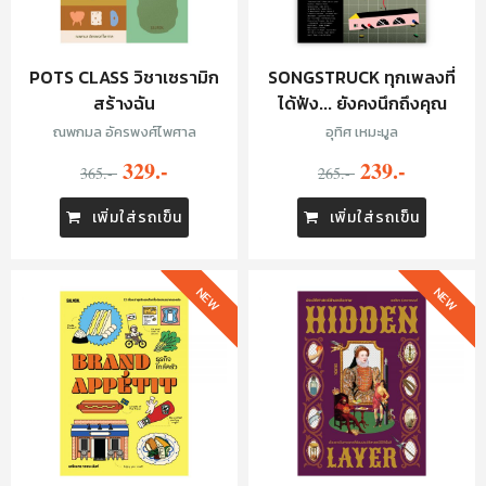
POTS CLASS วิชาเซรามิก
SONGSTRUCK ทุกเพลงที่
สร้างฉัน
ได้ฟัง... ยังคงนึกถึงคุณ
ณพกมล อัครพงศ์ไพศาล
อุทิศ เหมะมูล
329.-
239.-
365.-
265.-
เพิ่มใส่รถเข็น
เพิ่มใส่รถเข็น
NEW
NEW