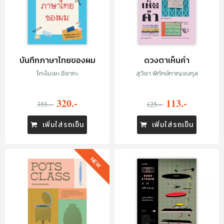
บันทึกภาษาไทยของผม
ดวงตาเห็นคำ
โทะโมะยะ อิซากะ
สุวิชา พิทักษ์กาญจนกุล
320.-
113.-
355.-
125.-
เพิ่มใส่รถเข็น
เพิ่มใส่รถเข็น
NEW