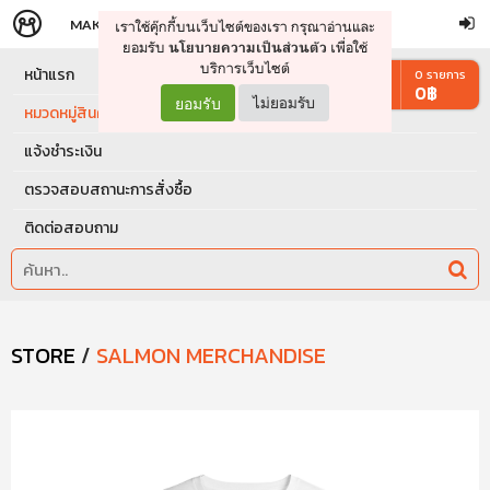
MAKERS
STORE
เราใช้คุ๊กกี้บนเว็บไซต์ของเรา กรุณาอ่านและ
จัดการรถเข็น
ดำเนินการต่อ
ยอมรับ
เพื่อใช้
นโยบายความเป็นส่วนตัว
บริการเว็บไซต์
หน้าแรก
0
รายการ
0
฿
ยอมรับ
ไม่ยอมรับ
หมวดหมู่สินค้า
แจ้งชำระเงิน
ตรวจสอบสถานะการสั่งซื้อ
ติดต่อสอบถาม
STORE
/
SALMON MERCHANDISE