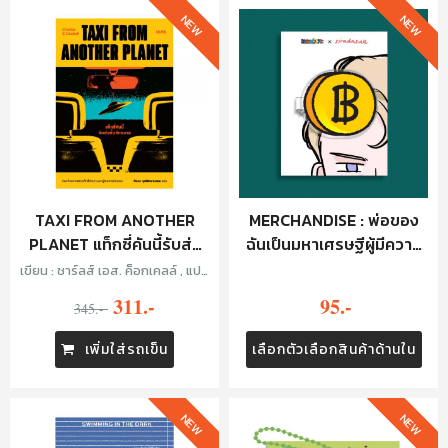
NEW
NEW
TAXI FROM ANOTHER
MERCHANDISE : พ่อของ
PLANET แท็กซี่คันนี้รับส่ง
ฉันเป็นมหาเศรษฐีผู้มีความ
ทั่วจักรวาล
ลับ : HAIR CLIP - เหรียญ
เขียน : ชาร์ลส์ เอส. ค็อกเคลล์ , แปล
: ทีปกร วุฒิพิทยามงคล
311.-
95.-
345.-
เพิ่มใส่รถเข็น
เลือกตัวเลือกสินค้าด้านใน
NEW
NEW