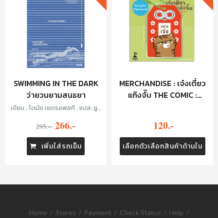
SWIMMING IN THE DARK
MERCHANDISE : เจ๋งเตี๋ยว
ว่ายวนยามสนธยา
แก๊งจั๊บ THE COMIC :
KEYCHAIN - อย่างเจ๋ง
เขียน : โตมัช เยดรอฟสกี , แปล: ซูลิ
โกะ
266.-
120.-
295.-
เพิ่มใส่รถเข็น
เลือกตัวเลือกสินค้าด้านใน
Home
/
Stores
/
Payment
/
Check Status
/
Help
/