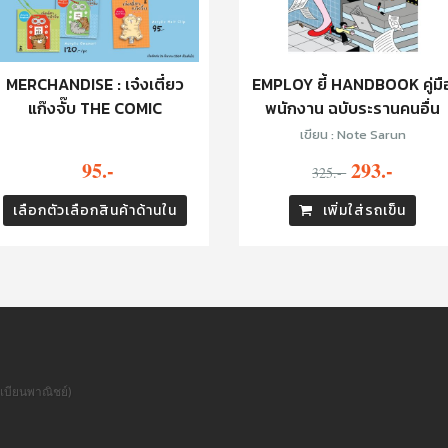
MERCHANDISE : เจ๋งเตี๋ยว
EMPLOY ยี้ HANDBOOK คู่มื
แก๊งจั๊บ THE COMIC
พนักงาน ฉบับระรานคนอื่น
เขียน : Note Sarun
95.-
293.-
325.-
เลือกตัวเลือกสินค้าด้านใน
เพิ่มใส่รถเข็น
เบียนพาณิชย์)