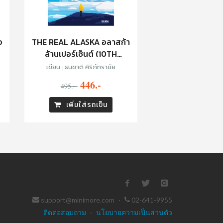
อ
THE REAL ALASKA อลาสก้า
ล้านเปอร์เซ็นต์ (10TH
ANNIVERSARY EDITION)
เขียน : ธนชาติ ศิริภัทราชัย
446.-
495.-
เพิ่มใส่รถเข็น
support@minimore.com
·
02-641-9955
ติดต่อสอบถาม
·
นโยบายความเป็นส่วนตัว