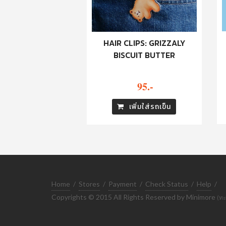
HAIR CLIPS: GRIZZALY
BISCUIT BUTTER
95.-
เพิ่มใส่รถเข็น
Home
/
Stores
/
Payment
/
Check Status
/
Help
/
Copyrights © 2015 All Rights Reserved by Minimore
(ทะ