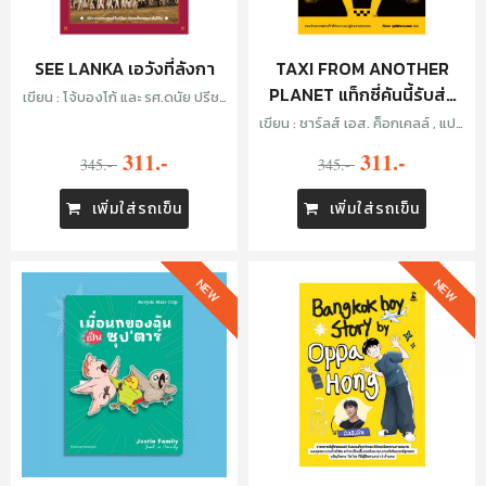
SEE LANKA เอวังที่ลังกา
TAXI FROM ANOTHER
PLANET แท็กซี่คันนี้รับส่ง
เขียน : โจ้บองโก้ และ รศ.ดนัย ปรีชา
เพิ่มประสิทธิ์
ทั่วจักรวาล
เขียน : ชาร์ลส์ เอส. ค็อกเคลล์ , แปล
: ทีปกร วุฒิพิทยามงคล
311.-
311.-
345.-
345.-
เพิ่มใส่รถเข็น
เพิ่มใส่รถเข็น
NEW
NEW