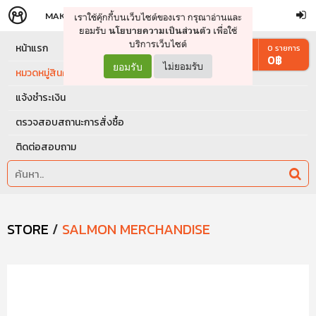
MAKERS
STORE
เราใช้คุ๊กกี้บนเว็บไซต์ของเรา กรุณาอ่านและ
จัดการรถเข็น
ดำเนินการต่อ
ยอมรับ
เพื่อใช้
นโยบายความเป็นส่วนตัว
บริการเว็บไซต์
หน้าแรก
0
รายการ
0
฿
ยอมรับ
ไม่ยอมรับ
หมวดหมู่สินค้า
แจ้งชำระเงิน
ตรวจสอบสถานะการสั่งซื้อ
ติดต่อสอบถาม
STORE
/
SALMON MERCHANDISE