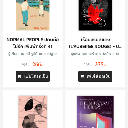
NORMAL PEOPLE ปกติคือ
เรือนแรมสีแดง
ไม่รัก (พิมพ์ครั้งที่ 4)
(L’AUBERGE ROUGE) - ปก
แข็ง
ผู้เขียน : แซลลี รูนีย์, แปล: ณัฐชา
ผู้แต่ง: ออนอเร่ เดอ บัลซัค, แปล:
นันท์ กล้าหาญ
วัลยา วิวัฒน์ศร
266.-
375.-
295.-
395.-
เพิ่มใส่รถเข็น
เพิ่มใส่รถเข็น