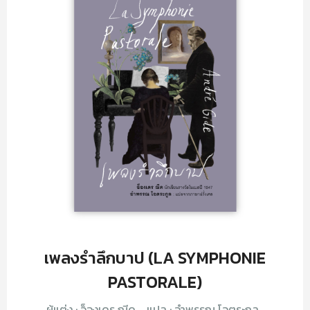
เพลงรำลึกบาป (LA SYMPHONIE
PASTORALE)
ผู้แต่ง :
อ็องเดร ฌีด
แปล :
อำพรรณ โอตระกูล