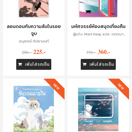
ลอนดอนกับความลับในรอย
มหัศจรรย์ห้องสมุดเที่ยงคืน
จูบ
ผู้แต่ง: Matt Haig, แปล: วรรธนา
วงษ์ฉัตร
อนุสรณ์ ติปยานนท์
225.-
360.-
250.-
379.-
เพิ่มใส่รถเข็น
เพิ่มใส่รถเข็น
NEW
NEW