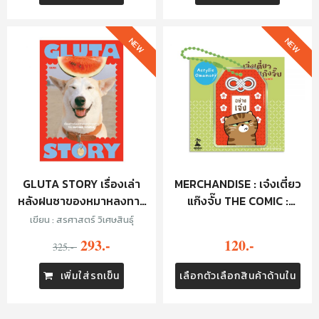
NEW
NEW
GLUTA STORY เรื่องเล่า
MERCHANDISE : เจ๋งเตี๋ยว
หลังฝนซาของหมาหลงทาง
แก๊งจั๊บ THE COMIC :
(10TH ANNIVERSARY
KEYCHAIN - อย่างเจ๋ง
เขียน : สรศาสตร์ วิเศษสินธุ์
EDITION)
293.-
120.-
325.-
เพิ่มใส่รถเข็น
เลือกตัวเลือกสินค้าด้านใน