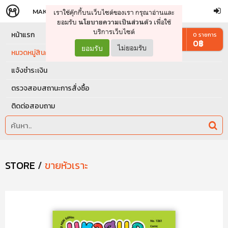
MAKERS
STORE
เราใช้คุ๊กกี้บนเว็บไซต์ของเรา กรุณาอ่านและ
จัดการรถเข็น
ดำเนินการต่อ
ยอมรับ
เพื่อใช้
นโยบายความเป็นส่วนตัว
บริการเว็บไซต์
หน้าแรก
0
รายการ
0
฿
ยอมรับ
ไม่ยอมรับ
หมวดหมู่สินค้า
แจ้งชำระเงิน
ตรวจสอบสถานะการสั่งซื้อ
ติดต่อสอบถาม
STORE
/
ขายหัวเราะ