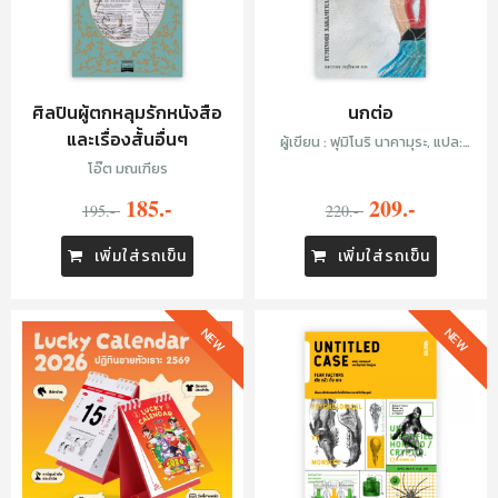
ศิลปินผู้ตกหลุมรักหนังสือ
นกต่อ
และเรื่องสั้นอื่นๆ
ผู้เขียน : ฟุมิโนริ นาคามุระ, แปล:
กนกวรรณ เกตุชัยมาศ
โอ๊ต มณเฑียร
185.-
209.-
195.-
220.-
เพิ่มใส่รถเข็น
เพิ่มใส่รถเข็น
NEW
NEW