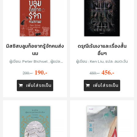
มิสซิสบลูมก็อยากรู้จักคนส่ง
ดรุณีเร้นเงาและเรื่องสั้น
นม
อื่นๆ
ผู้เขียน: Peter Bichsel , ผู้แปล:
ผู้เขียน : Ken Liu, แปล: ลมตะวัน
ชลิต ดุรงค์พันธุ์
190.-
456.-
200.-
480.-
เพิ่มใส่รถเข็น
เพิ่มใส่รถเข็น