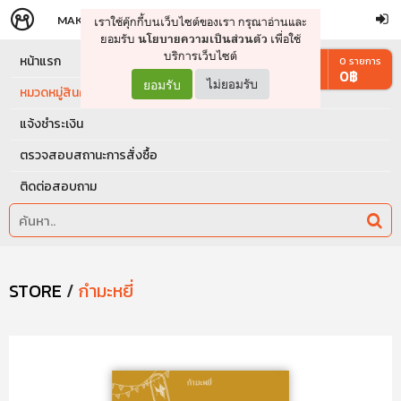
MAKERS
STORE
เราใช้คุ๊กกี้บนเว็บไซต์ของเรา กรุณาอ่านและ
จัดการรถเข็น
ดำเนินการต่อ
ยอมรับ
เพื่อใช้
นโยบายความเป็นส่วนตัว
บริการเว็บไซต์
หน้าแรก
0
รายการ
0
฿
ยอมรับ
ไม่ยอมรับ
หมวดหมู่สินค้า
แจ้งชำระเงิน
ตรวจสอบสถานะการสั่งซื้อ
ติดต่อสอบถาม
STORE
/
กำมะหยี่