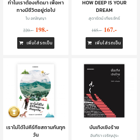
ทำไมเราต้องเกิดมา เพื่อหา
HOW DEEP IS YOUR
ทางมีชีวิตอยู่ต่อไป
DREAM
โบ อณัญญา
สุดารัตน์ เทียรจักร์
198.-
167.-
220.-
185.-
เพิ่มใส่รถเข็น
เพิ่มใส่รถเข็น
เราไม่ได้ไปคีร์กีซสถานกันทุก
บันเทิงเชิงร้าย
วัน
อินทิรา เจริญปุระ