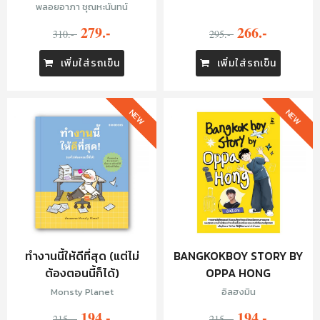
พลอยอาภา ชุณหะนันทน์
279.-
266.-
310.-
295.-
เพิ่มใส่รถเข็น
เพิ่มใส่รถเข็น
NEW
NEW
ทำงานนี้ให้ดีที่สุด (แต่ไม่
BANGKOKBOY STORY BY
ต้องตอนนี้ก็ได้)
OPPA HONG
Monsty Planet
อิลฮงมิน
194.-
194.-
215.-
215.-