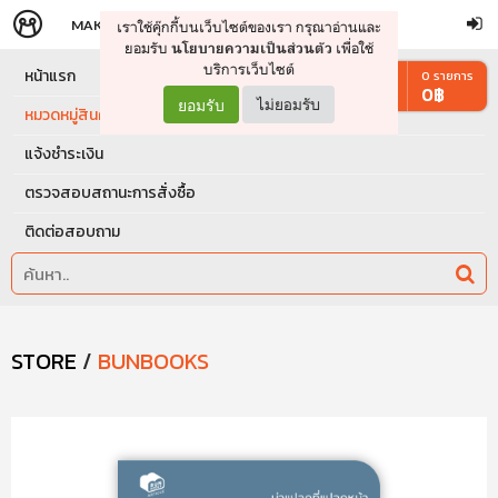
MAKERS
STORE
เราใช้คุ๊กกี้บนเว็บไซต์ของเรา กรุณาอ่านและ
จัดการรถเข็น
ดำเนินการต่อ
ยอมรับ
เพื่อใช้
นโยบายความเป็นส่วนตัว
บริการเว็บไซต์
หน้าแรก
0
รายการ
0
฿
ยอมรับ
ไม่ยอมรับ
หมวดหมู่สินค้า
แจ้งชำระเงิน
ตรวจสอบสถานะการสั่งซื้อ
ติดต่อสอบถาม
STORE
/
BUNBOOKS