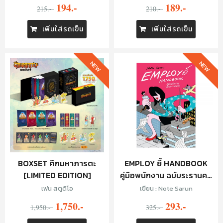
ลืมรอย
194.-
189.-
215.-
210.-
เพิ่มใส่รถเข็น
เพิ่มใส่รถเข็น
NEW
NEW
BOXSET ศึกมหาภารตะ
EMPLOY ยี้ HANDBOOK
[LIMITED EDITION]
คู่มือพนักงาน ฉบับระรานคน
อื่น
เฟน สตูดิโอ
เขียน : Note Sarun
1,750.-
293.-
1,950.-
325.-