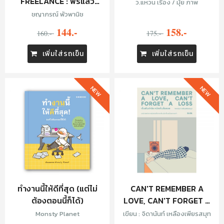
FREELANCE : ฟรีแล้ว
ว.แหวน เรื่อง / มุ้ย ภาพ
วว...ฟรีแลนซ์
ชญาภรณ์ พัวพานิช
144.-
158.-
160.-
175.-
เพิ่มใส่รถเข็น
เพิ่มใส่รถเข็น
NEW
NEW
ทำงานนี้ให้ดีที่สุด (แต่ไม่
CAN'T REMEMBER A
ต้องตอนนี้ก็ได้)
LOVE, CAN'T FORGET A
LOSS เจ็บเกินจำรัก หนักเกิน
Monsty Planet
เขียน : จิดานันท์ เหลืองเพียรสมุท