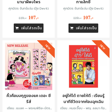
นานาผีพงไพร
กาแล็กซี่
ศุภมิตร จันทร์แจ่ม (ปุ๋ย Devil)
ศุภมิตร จันทร์แจ่ม (ปุ๋ย Devil)
107.-
107.-
119.-
119.-
เพิ่มใส่รถเข็น
เพิ่มใส่รถเข็น
NEW
NEW
คิ้วคือมงกุฎของแค เดอะ ซี
อยู่ให้ได้ ตายให้ดี : เรียนรู้
รีส์
นาทีชีวิตจากห้องฉุกเฉิน
เขียน : แบลค — พรหมพิริยะ บัตร
เขียน : หมอเจี๊ยบ - พญ. ลลนา ก้อง