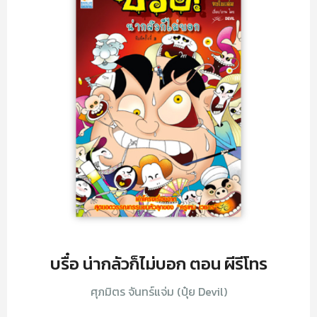
บรื๋อ น่ากลัวก็ไม่บอก ตอน ผีรีโทร
ศุภมิตร จันทร์แจ่ม (ปุ๋ย Devil)