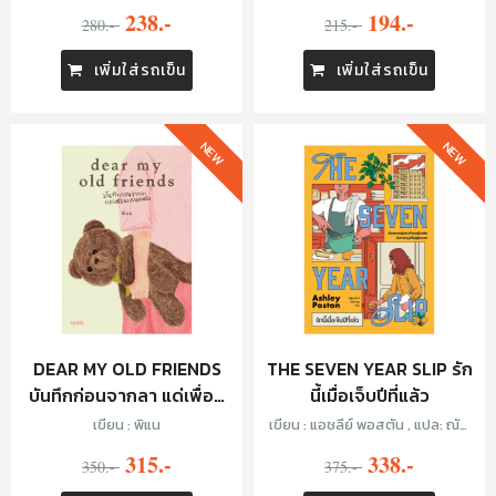
วิเศษ
ธรนินทร์ และ หมอยุ้ย - พญ. พรรณ
238.-
194.-
280.-
อร เฉลิมดำริชัย
215.-
เพิ่มใส่รถเข็น
เพิ่มใส่รถเข็น
NEW
NEW
DEAR MY OLD FRIENDS
THE SEVEN YEAR SLIP รัก
บันทึกก่อนจากลา แด่เพื่อน
นี้เมื่อเจ็บปีที่แล้ว
เก่าของฉัน
เขียน : พิแน
เขียน : แอชลีย์ พอสตัน , แปล: ณัฐ
ชานันท์ กล้าหาญ
315.-
338.-
350.-
375.-