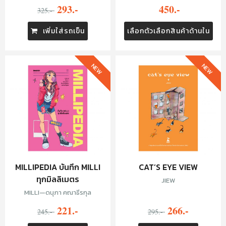
293.-
450.-
325.-
เพิ่มใส่รถเข็น
เลือกตัวเลือกสินค้าด้านใน
NEW
NEW
MILLIPEDIA บันทึก MILLI
CAT’S EYE VIEW
ทุกมิลลิเมตร
JIEW
MILLI—ดนุภา คณาธีรกุล
221.-
266.-
245.-
295.-