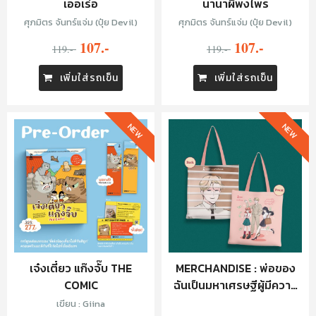
เออเร่อ
นานาผีพงไพร
ศุภมิตร จันทร์แจ่ม (ปุ๋ย Devil)
ศุภมิตร จันทร์แจ่ม (ปุ๋ย Devil)
107.-
107.-
119.-
119.-
เพิ่มใส่รถเข็น
เพิ่มใส่รถเข็น
NEW
NEW
เจ๋งเตี๋ยว แก๊งจั๊บ THE
MERCHANDISE : พ่อของ
COMIC
ฉันเป็นมหาเศรษฐีผู้มีความ
ลับ : TOTE BAG
เขียน : Giina