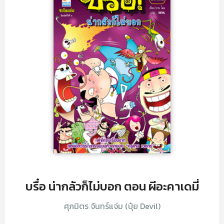
บรื๋อ น่ากลัวก็ไม่บอก ตอน ผีอะคาเดมี่
ศุภมิตร จันทร์แจ่ม (ปุ๋ย Devil)