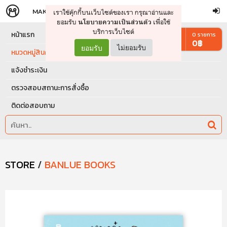
MAKERS
STORE
เราใช้คุ๊กกี้บนเว็บไซต์ของเรา กรุณาอ่านและ
จัดการรถเข็น
ดำเนินการต่อ
ยอมรับ
เพื่อใช้
นโยบายความเป็นส่วนตัว
บริการเว็บไซต์
หน้าแรก
0
รายการ
0
฿
ยอมรับ
ไม่ยอมรับ
หมวดหมู่สินค้า
แจ้งชำระเงิน
ตรวจสอบสถานะการสั่งซื้อ
ติดต่อสอบถาม
STORE
/
BANLUE BOOKS