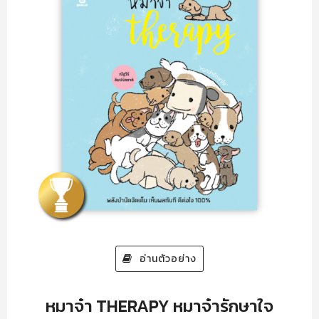
อ่านตัวอย่าง
หมาจ๋า THERAPY หมาจ๋ารักษาใจ