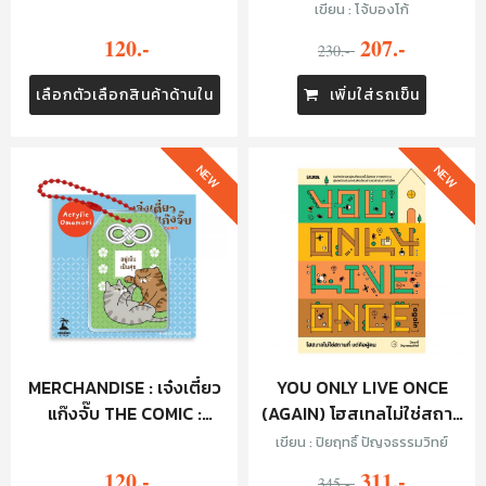
KEYCHAIN - JUSTIN
เขียน : โจ้บองโก้
FAMILY (GREEN)
120.-
207.-
230.-
เลือกตัวเลือกสินค้าด้านใน
เพิ่มใส่รถเข็น
NEW
NEW
MERCHANDISE : เจ๋งเตี๋ยว
YOU ONLY LIVE ONCE
แก๊งจั๊บ THE COMIC :
(AGAIN) โฮสเทลไม่ใช่สถาน
KEYCHAIN - อยู่เย็นเป็นสุข
ที่ แต่คือผู้คน
เขียน : ปิยฤทธิ์ ปัญจธรรมวิทย์
120.-
311.-
345.-