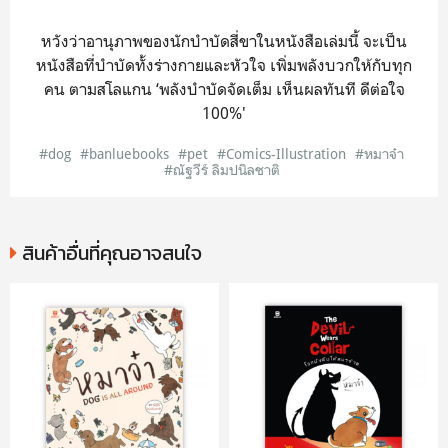
หวังว่าอานุภาพของนักบำบัดสี่ขาในหนังสือเล่มนี้ จะเป็น
หนังสือที่บำบัดทั้งร่างกายและหัวใจ เพิ่มพลังบวกให้กับทุก
คน ตามสโลแกน ‘พลังบำบัดจัดเต็ม เห็นผลทันที ดีต่อใจ
100%'
#dog
#banluebooks
#pet
#Comics-Illustration
#หมาจ๋า
#ณัฐวีร์ ลิมปนิลชาติ
สินค้าอื่นที่คุณอาจสนใจ