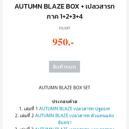
AUTUMN BLAZE BOX + เปลวสารท
ภาค 1+2+3+4
หมอก
950.-
สินค้าหมด
AUTUMN BLAZE BOX SET
ประกอบด้วย
1. เล่มที่ 1
AUTUMN BLAZE เปลวสารท ปฐมบท
2. เล่มที่ 2
AUTUMN BLAZE เปลวสารท ตัวแทนแห่ง
จันทรา