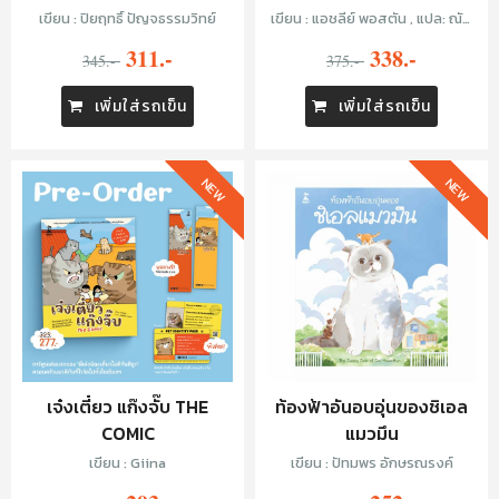
ที่ แต่คือผู้คน
เขียน : ปิยฤทธิ์ ปัญจธรรมวิทย์
เขียน : แอชลีย์ พอสตัน , แปล: ณัฐ
ชานันท์ กล้าหาญ
311.-
338.-
345.-
375.-
เพิ่มใส่รถเข็น
เพิ่มใส่รถเข็น
NEW
NEW
เจ๋งเตี๋ยว แก๊งจั๊บ THE
ท้องฟ้าอันอบอุ่นของชิเอล
COMIC
แมวมึน
เขียน : Giina
เขียน : ปัทมพร อักษรณรงค์