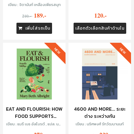
LOSS เจ็บเกินจำรัก หนักเกิน
KEYCHAIN - JUSTIN
เขียน : จิดานันท์ เหลืองเพียรสมุท
ลืมรอย
FAMILY (YELLOW)
189.-
120.-
210.-
เพิ่มใส่รถเข็น
เลือกตัวเลือกสินค้าด้านใน
NEW
NEW
EAT AND FLOURISH: HOW
4600 AND MORE... ระยะ
FOOD SUPPORTS
ต่าง ระหว่างกัน
EMOTIONAL WELL-BEING
เขียน : แมรี เบธ อัลไบรต์ , แปล: นรา
เขียน : นริศพงศ์ รักวัฒนานนท์
กินทุกมื้อให้ดีที่สุข
สุภัคโรจน์