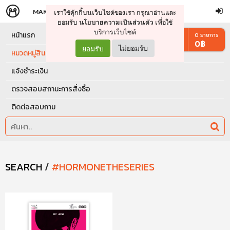
MAKERS
STORE
เราใช้คุ๊กกี้บนเว็บไซต์ของเรา กรุณาอ่านและ
จัดการรถเข็น
ดำเนินการต่อ
ยอมรับ
เพื่อใช้
นโยบายความเป็นส่วนตัว
บริการเว็บไซต์
หน้าแรก
0
รายการ
0
฿
ยอมรับ
ไม่ยอมรับ
หมวดหมู่สินค้า
แจ้งชำระเงิน
ตรวจสอบสถานะการสั่งซื้อ
ติดต่อสอบถาม
SEARCH
/
#HORMONETHESERIES