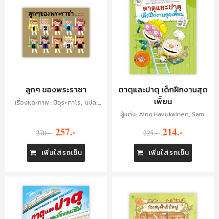
ลูกๆ ของพระราชา
ตาตุและปาตุ เด็กฝึกงานสุด
เพี้ยน
เรื่องและภาพ : มิอุระ ทาโร, แปล:
ภัทร์อร พิพัฒนกุล
ผู้แต่ง: Aino Havukainen, Sami
Toivonen, แปล: กัญญ์ชลา นาวานุ
257.-
214.-
270.-
225.-
เคราะห์
เพิ่มใส่รถเข็น
เพิ่มใส่รถเข็น