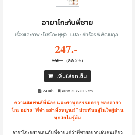
อายาโกะกับพี่ชาย
เรื่องและภาพ :
โยริโกะ ษุษุอิ
แปล :
ภัทร์อร พิพัฒนกุล
247.-
260.-
(ลด 5%)
เพิ่มใส่รถเข็น
24 หน้า
ขนาด 21.7x20.5 cm.
ความสัมพันธ์พี่น้อง และคำพูดธรรมดาๆ ของอายา
โกะ อย่าง “พี่จ๋า อย่าทิ้งหนูนะ!” ประทับอยู่ในใจผู้อ่าน
ทุกวัยไม่รู้ลืม
อายาโกะอยากเล่นกับพี่ชายแต่ว่าพี่ชายอยากเล่นคนเดียว