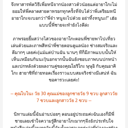
จึงหาสารพัดวิธีเพื่อหนีจากน้องสาวตัวน้อยแต่อายาโกะไม่
ยอมให้พี่คลาดสายตาหรอกทุกครั้งที่จับได้ว่าพี่เตรียมหนี
อายาโกะจะบอกว่า“พี่จ๋า หนูจะไปด้วย อย่าทิ้งหนูนะ!” เฮ้อ
แบบนี้พี่ชายจะทำยังไงดีล่ะ
ภาพรอยยิ้มสว่างไสวของอายาโกะตอนพี่ชายพาไปเที่ยว
เล่นด้วยและภาพสีหน้าพี่ชายตอนดูแลน้อง ช่างสมจริงและ
ดีมากๆ เลยค่ะ(แม้แต่บ้านฉัน นานๆ ทีก็มีภาพแบบนั้นให้
เห็นเหมือนกันนะ!)นอกจากนั้นฉันยังชอบภาพบนปกหน้า
และปกหลังด้วยผลงานคู่ของคุณโยริโกะ ษุษุอิ กับคุณอาคิ
โกะ ฮายาชิที่ถ่ายทอดเรื่องราวแบบสมจริงช่างมีเสน่ห์ ฉัน
ขอคารวะเลยค่ะ!
-- คุณโบโนะ วัย 30 คุณแม่ของลูกชายวัย 9 ขวบ ลูกสาววัย
7 ขวบและลูกสาววัย 2 ขวบ --
นิทานเล่มนี้ฉันอ่านบ่อยๆ ตอนอยู่ประถมค่ะฉันเองก็มีพี่
ชายเลยเข้าใจความรู้สึกอายาโกะมากๆจึงยังประทับใจ
หนังสือเล่มนี้จนทุกวันนี้ฉันตั้งตารอเลยค่ะว่าพี่น้องจะสร้าง