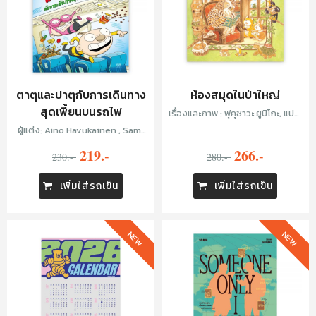
ตาตุและปาตุกับการเดินทาง
ห้องสมุดในป่าใหญ่
สุดเพี้ยนบนรถไฟ
เรื่องและภาพ : ฟุคุซาวะ ยูมิโกะ, แปล:
อัฒณีพร บุญรัตน์
ผู้แต่ง: Aino Havukainen , Sami
Toivonen, แปล: กัญญ์ชลา นาวานุ
219.-
266.-
230.-
เคราะห์
280.-
เพิ่มใส่รถเข็น
เพิ่มใส่รถเข็น
NEW
NEW