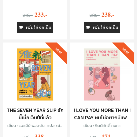
ศุขปรีชา
233.-
238.-
245.-
250.-
เพิ่มใส่รถเข็น
เพิ่มใส่รถเข็น
NEW
NEW
THE SEVEN YEAR SLIP รัก
I LOVE YOU MORE THAN I
นี้เมื่อเจ็บปีที่แล้ว
CAN PAY ผมไม่อยากมีแฟน
เป็นเศรษฐี
เขียน : แอชลีย์ พอสตัน , แปล: ณัฐ
เขียน : กิตติศักดิ์ คงคา
ชานันท์ กล้าหาญ
338.-
171.-