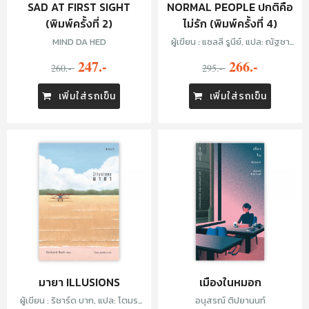
SAD AT FIRST SIGHT
NORMAL PEOPLE ปกติคือ
(พิมพ์ครั้งที่ 2)
ไม่รัก (พิมพ์ครั้งที่ 4)
MIND DA HED
ผู้เขียน : แซลลี รูนีย์, แปล: ณัฐชา
นันท์ กล้าหาญ
247.-
266.-
260.-
295.-
เพิ่มใส่รถเข็น
เพิ่มใส่รถเข็น
มายา ILLUSIONS
เมืองในหมอก
ผู้เขียน : ริชาร์ด บาก, แปล: โตมร
อนุสรณ์ ติปยานนท์