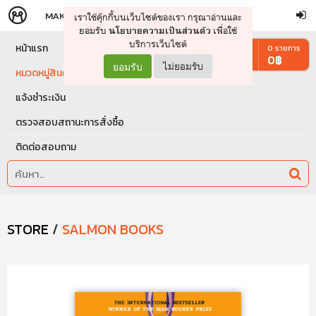
MAKERS
STORE
เราใช้คุ๊กกี้บนเว็บไซต์ของเรา กรุณาอ่านและ
จัดการรถเข็น
ดำเนินการต่อ
ยอมรับ
เพื่อใช้
นโยบายความเป็นส่วนตัว
บริการเว็บไซต์
หน้าแรก
0
รายการ
0
฿
ยอมรับ
ไม่ยอมรับ
หมวดหมู่สินค้า
แจ้งชำระเงิน
ตรวจสอบสถานะการสั่งซื้อ
ติดต่อสอบถาม
STORE
/
SALMON BOOKS