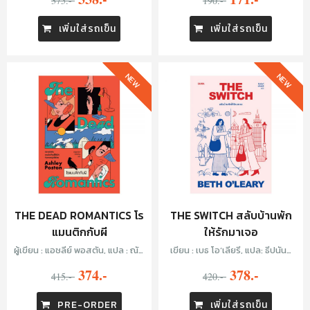
375.-
190.-
เพิ่มใส่รถเข็น
เพิ่มใส่รถเข็น
NEW
NEW
THE DEAD ROMANTICS โร
THE SWITCH สลับบ้านพัก
แมนติกกับผี
ให้รักมาเจอ
ผู้เขียน : แอชลีย์ พอสตัน, แปล : ณัฐ
เขียน : เบธ โอ’เลียรี, แปล: ธีปนันท์
ชานันท์ กล้าหาญ
เพ็ชร์ศรี
374.-
378.-
415.-
420.-
PRE-ORDER
เพิ่มใส่รถเข็น