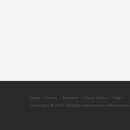
Home
/
Stores
/
Payment
/
Check Status
/
Help
/
Copyrights © 2015 All Rights Reserved by Minimore
(ทะ