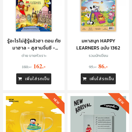
รู้อะไรไม่สู้รู้แล้วฮา ตอน ทัช
มหาสนุก HAPPY
มาฮาล - สุสานจิ๋นซี -
LEARNERS ฉบับ 1362
พีระมิด
ต่าย ขายหัวเราะ
รวมนักเขียน
162.-
86.-
180.-
95.-
เพิ่มใส่รถเข็น
เพิ่มใส่รถเข็น
NEW
NEW