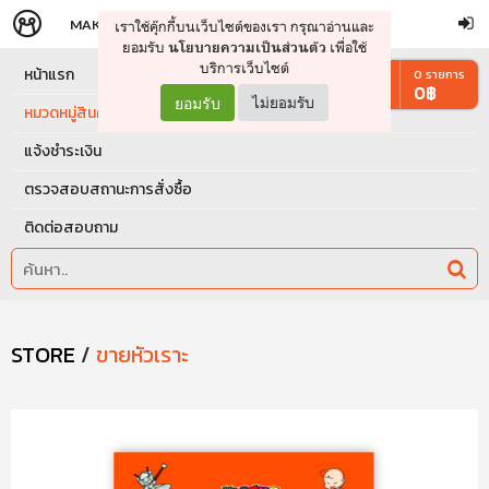
MAKERS
STORE
เราใช้คุ๊กกี้บนเว็บไซต์ของเรา กรุณาอ่านและ
จัดการรถเข็น
ดำเนินการต่อ
ยอมรับ
เพื่อใช้
นโยบายความเป็นส่วนตัว
บริการเว็บไซต์
หน้าแรก
0
รายการ
0
฿
ยอมรับ
ไม่ยอมรับ
หมวดหมู่สินค้า
แจ้งชำระเงิน
ตรวจสอบสถานะการสั่งซื้อ
ติดต่อสอบถาม
STORE
/
ขายหัวเราะ