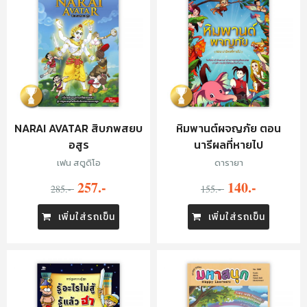
NARAI AVATAR สิบภพสยบ
หิมพานต์ผจญภัย ตอน
อสูร
นารีผลที่หายไป
เฟน สตูดิโอ
ดารายา
257.-
140.-
285.-
155.-
เพิ่มใส่รถเข็น
เพิ่มใส่รถเข็น