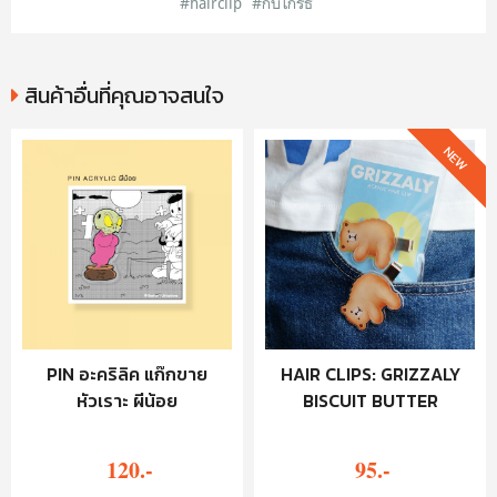
#hairclip
#กิ๊บโกรธ
สินค้าอื่นที่คุณอาจสนใจ
NEW
PIN อะคริลิค แก๊กขาย
HAIR CLIPS: GRIZZALY
หัวเราะ ผีน้อย
BISCUIT BUTTER
120.-
95.-