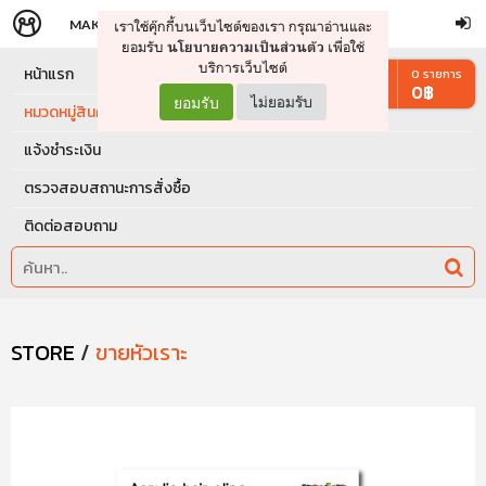
MAKERS
STORE
เราใช้คุ๊กกี้บนเว็บไซต์ของเรา กรุณาอ่านและ
จัดการรถเข็น
ดำเนินการต่อ
ยอมรับ
เพื่อใช้
นโยบายความเป็นส่วนตัว
บริการเว็บไซต์
หน้าแรก
0
รายการ
0
฿
ยอมรับ
ไม่ยอมรับ
หมวดหมู่สินค้า
แจ้งชำระเงิน
ตรวจสอบสถานะการสั่งซื้อ
ติดต่อสอบถาม
STORE
/
ขายหัวเราะ