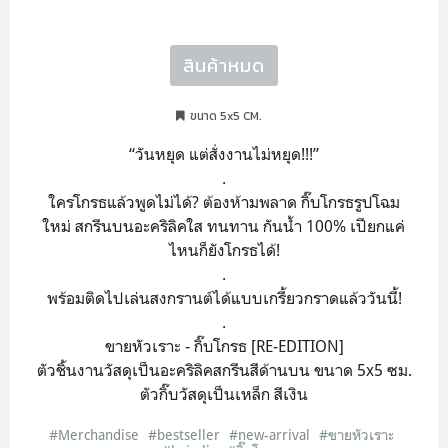
สินค้าหมด
ขนาด 5x5 CM.
“วันหยุด แต่สั่งงานไม่หยุด!!!”
.
ใครโกรธแล้วพูดไม่ได้? ต้องห้ามพลาด กิ๊บโกรธรูปโฉม
ใหม่ สกรีนบนอะคริลิคใส ทนทาน กันน้ำ 100% เปียกแค่
ไหนก็ยังโกรธได้!
.
พร้อมติดไปเล่นสงกรานต์ได้แบบเกรี้ยวกราดแล้ววันนี้!
.
ขายหัวเราะ - กิ๊บโกรธ [RE-EDITION]
ตัวชิ้นงานวัสดุเป็นอะคริลิคสกรีนสีด้านบน ขนาด 5x5 ซม.
ตัวกิ๊บวัสดุเป็นเหล็ก สีเงิน
#Merchandise
#bestseller
#new-arrival
#ขายหัวเราะ