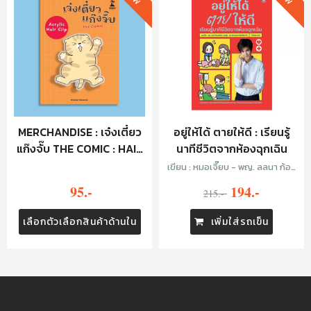
MERCHANDISE : เจ๋งเตี๋ยว
อยู่ให้ได้ ตายให้ดี : เรียนรู้
แก๊งจั๊บ THE COMIC : HAIR
นาทีชีวิตจากห้องฉุกเฉิน
CLIP - จั๊บครีม
เขียน : หมอเจี๊ยบ - พญ. ลลนา ก้อง
ธรนินทร์ และ หมอยุ้ย - พญ. พรรณ
95.-
194.-
อร เฉลิมดำริชัย
215.-
เลือกตัวเลือกสินค้าด้านใน
เพิ่มใส่รถเข็น