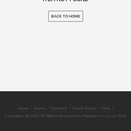
BACK TO HOME
Home
/
Stores
/
Payment
/
Check Status
/
Help
/
Copyrights © 2015 All Rights Reserved by Minimore
(ทะเบียนพาณิชย์)