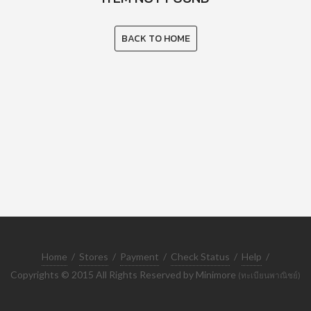
BACK TO HOME
Home
/
Stores
/
Payment
/
Check Status
/
Help
/
Copyrights © 2015 All Rights Reserved by Minimore
(ทะเบียนพาณิชย์)