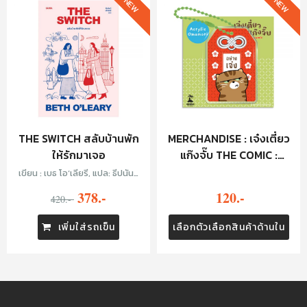
NEW
NEW
THE SWITCH สลับบ้านพัก
MERCHANDISE : เจ๋งเตี๋ยว
ให้รักมาเจอ
แก๊งจั๊บ THE COMIC :
KEYCHAIN - อย่างเจ๋ง
เขียน : เบธ โอ’เลียรี, แปล: ธีปนันท์
เพ็ชร์ศรี
378.-
120.-
420.-
เพิ่มใส่รถเข็น
เลือกตัวเลือกสินค้าด้านใน