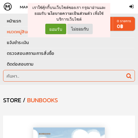
MAKERS
STORE
เราใช้คุ๊กกี้บนเว็บไซต์ของเรา กรุณาอ่านและ
จัดการรถเข็น
ดำเนินการต่อ
ยอมรับ
เพื่อใช้
นโยบายความเป็นส่วนตัว
บริการเว็บไซต์
หน้าแรก
0
รายการ
0
฿
ยอมรับ
ไม่ยอมรับ
หมวดหมู่สินค้า
แจ้งชำระเงิน
ตรวจสอบสถานะการสั่งซื้อ
ติดต่อสอบถาม
STORE
/
BUNBOOKS