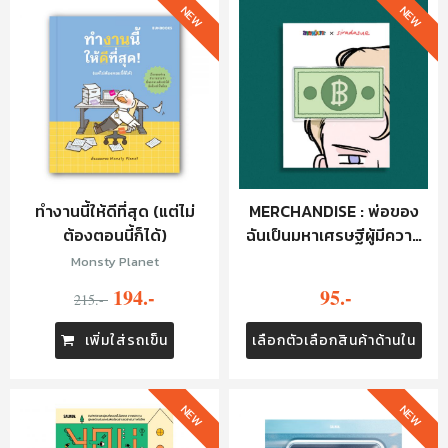
NEW
NEW
MERCHANDISE : พ่อของ
ทำงานนี้ให้ดีที่สุด (แต่ไม่
ฉันเป็นมหาเศรษฐีผู้มีความ
ต้องตอนนี้ก็ได้)
ลับ : HAIR CLIP - แบงก์
Monsty Planet
95.-
194.-
215.-
เลือกตัวเลือกสินค้าด้านใน
เพิ่มใส่รถเข็น
NEW
NEW