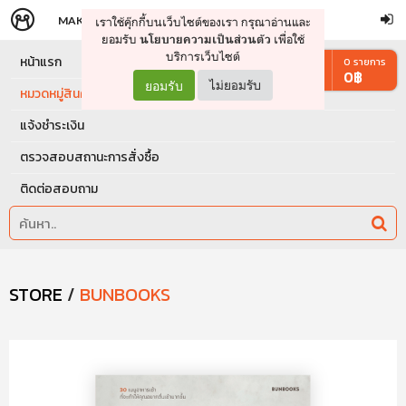
MAKERS
STORE
เราใช้คุ๊กกี้บนเว็บไซต์ของเรา กรุณาอ่านและ
จัดการรถเข็น
ดำเนินการต่อ
ยอมรับ
เพื่อใช้
นโยบายความเป็นส่วนตัว
บริการเว็บไซต์
หน้าแรก
0
รายการ
0
฿
ยอมรับ
ไม่ยอมรับ
หมวดหมู่สินค้า
แจ้งชำระเงิน
ตรวจสอบสถานะการสั่งซื้อ
ติดต่อสอบถาม
STORE
/
BUNBOOKS