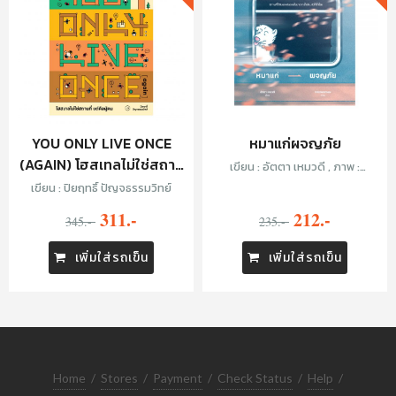
YOU ONLY LIVE ONCE
หมาแก่ผจญภัย
(AGAIN) โฮสเทลไม่ใช่สถาน
เขียน : อัตตา เหมวดี , ภาพ :
ที่ แต่คือผู้คน
Chickenmew
เขียน : ปิยฤทธิ์ ปัญจธรรมวิทย์
311.-
212.-
345.-
235.-
เพิ่มใส่รถเข็น
เพิ่มใส่รถเข็น
Home
/
Stores
/
Payment
/
Check Status
/
Help
/