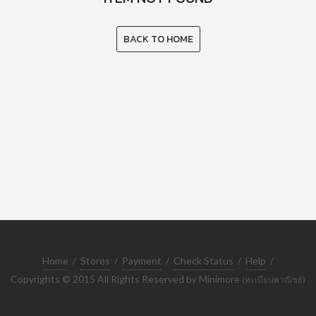
BACK TO HOME
Home
/
Stores
/
Payment
/
Check Status
/
Help
/
Copyrights © 2015 All Rights Reserved by Minimore
(ทะเบียนพาณิชย์)