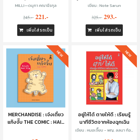
อื่น
MILLI—ดนุภา คณาธีรกุล
เขียน : Note Sarun
221.-
293.-
245.-
325.-
เพิ่มใส่รถเข็น
เพิ่มใส่รถเข็น
NEW
NEW
MERCHANDISE : เจ๋งเตี๋ยว
อยู่ให้ได้ ตายให้ดี : เรียนรู้
แก๊งจั๊บ THE COMIC : HAIR
นาทีชีวิตจากห้องฉุกเฉิน
CLIP - จั๊บครีม
เขียน : หมอเจี๊ยบ - พญ. ลลนา ก้อง
ธรนินทร์ และ หมอยุ้ย - พญ. พรรณ