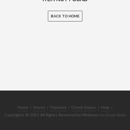
BACK TO HOME
Home
/
Stores
/
Payment
/
Check Status
/
Help
/
Copyrights © 2015 All Rights Reserved by Minimore
(ทะเบียนพาณิชย์)