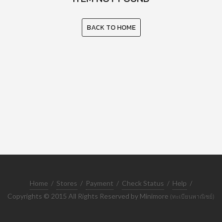
BACK TO HOME
Home
/
Stores
/
Payment
/
Check Status
/
Help
/
Copyrights © 2015 All Rights Reserved by Minimore
(ทะเบียนพาณิชย์)