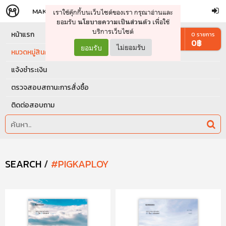
MAKERS
STORE
เราใช้คุ๊กกี้บนเว็บไซต์ของเรา กรุณาอ่านและ
จัดการรถเข็น
ดำเนินการต่อ
ยอมรับ
เพื่อใช้
นโยบายความเป็นส่วนตัว
บริการเว็บไซต์
หน้าแรก
0
รายการ
0
฿
ยอมรับ
ไม่ยอมรับ
หมวดหมู่สินค้า
แจ้งชำระเงิน
ตรวจสอบสถานะการสั่งซื้อ
ติดต่อสอบถาม
SEARCH
/
#PIGKAPLOY