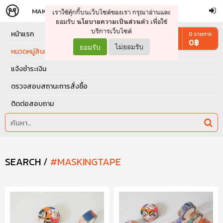
MAKERS
STORE
เราใช้คุ๊กกี้บนเว็บไซต์ของเรา กรุณาอ่านและ
จัดการรถเข็น
ดำเนินการต่อ
ยอมรับ
เพื่อใช้
นโยบายความเป็นส่วนตัว
บริการเว็บไซต์
หน้าแรก
0
รายการ
0
฿
ยอมรับ
ไม่ยอมรับ
หมวดหมู่สินค้า
แจ้งชำระเงิน
ตรวจสอบสถานะการสั่งซื้อ
ติดต่อสอบถาม
SEARCH
/
#MASKINGTAPE