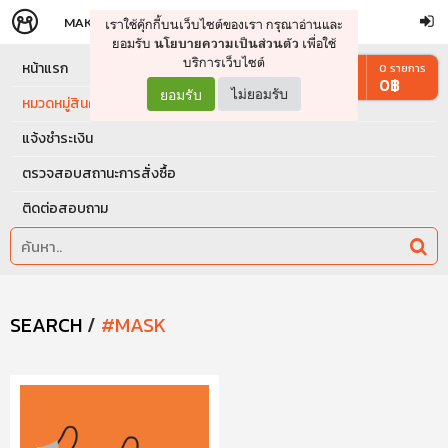
MAKERS
STORE
เราใช้คุ๊กกี้บนเว็บไซต์ของเรา กรุณาอ่านและ
จัดการรถเข็น
ดำเนินการต่อ
ยอมรับ
เพื่อใช้
นโยบายความเป็นส่วนตัว
บริการเว็บไซต์
หน้าแรก
0
รายการ
0
฿
ยอมรับ
ไม่ยอมรับ
หมวดหมู่สินค้า
แจ้งชำระเงิน
ตรวจสอบสถานะการสั่งซื้อ
ติดต่อสอบถาม
SEARCH
/
#MASK