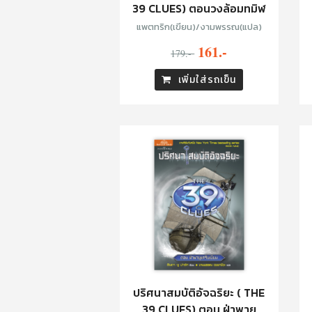
39 CLUES) ตอนวงล้อมทมิฬ
แพตทริก(เขียน)/งามพรรณ(แปล)
161.-
179.-
เพิ่มใส่รถเข็น
ปริศนาสมบัติอัจฉริยะ ( THE
39 CLUES) ตอน ฝ่าพายุ