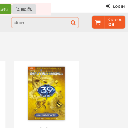
ปิด
LOG IN
มรับ
ไม่ยอมรับ
0
รายการ
0
฿