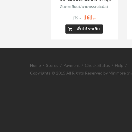
แคริบเบียน
ลินดา(เขียน)/งามพรรณ(แปล)
161.-
179.-
เพิ่มใส่รถเข็น
Home
/
Stores
/
Payment
/
Check Status
/
Help
/
Copyrights © 2015 All Rights Reserved by Minimore
(ทะ