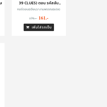
ษ
39 CLUES) ตอน รหัสลับ
จักรพรรดิโลกไม่ลืม
กอร์ดอน(เขียน)/งามพรรณ(แปล)
161.-
179.-
เพิ่มใส่รถเข็น
า