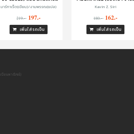
ปลายทาง (เล่มจบ)
และมากะเร็ต : ปฐมบทการเดิ
มาร์กาเร็ต(เขียน)/งามพรรณ(แปล)
Kavin Z. Siri
ทาง)
197.-
162.-
219.-
180.-
เพิ่มใส่รถเข็น
เพิ่มใส่รถเข็น
เบียนพาณิชย์)