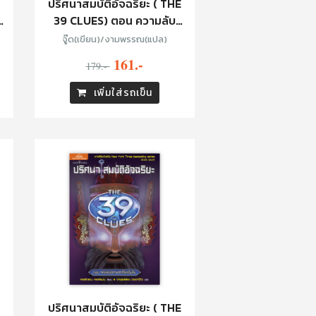
ปริศนาสมบัติอัจฉริยะ ( THE
39 CLUES) ตอน ความลับ
สุสานฟาโรห์
จู๊ด(เขียน)/งามพรรณ(แปล)
161.-
179.-
เพิ่มใส่รถเข็น
ปริศนาสมบัติอัจฉริยะ ( THE