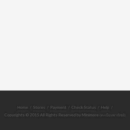
Home
/
Stores
/
Payment
/
Check Status
/
Help
/
Copyrights © 2015 All Rights Reserved by Minimore
(ทะเบียนพาณิชย์)