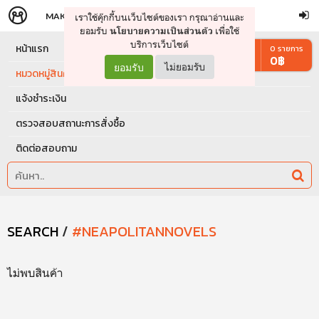
MAKERS
STORE
เราใช้คุ๊กกี้บนเว็บไซต์ของเรา กรุณาอ่านและ
จัดการรถเข็น
ดำเนินการต่อ
ยอมรับ
เพื่อใช้
นโยบายความเป็นส่วนตัว
บริการเว็บไซต์
หน้าแรก
0
รายการ
0
฿
ยอมรับ
ไม่ยอมรับ
หมวดหมู่สินค้า
แจ้งชำระเงิน
ตรวจสอบสถานะการสั่งซื้อ
ติดต่อสอบถาม
SEARCH
/
#NEAPOLITANNOVELS
ไม่พบสินค้า