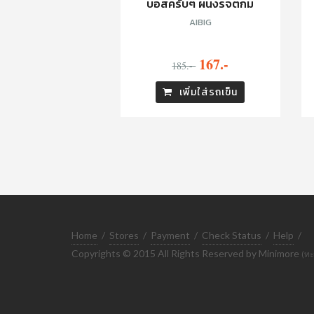
บอสครับๆ ผนงรจตกม
AIBIG
167.-
185.-
เพิ่มใส่รถเข็น
Home
/
Stores
/
Payment
/
Check Status
/
Help
/
Copyrights © 2015 All Rights Reserved by Minimore
(ทะ