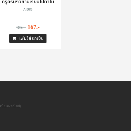
ครูครับๆวิชานี้เรียนไปทำไม
AIBIG
167.-
185.-
เพิ่มใส่รถเข็น
เบียนพาณิชย์)