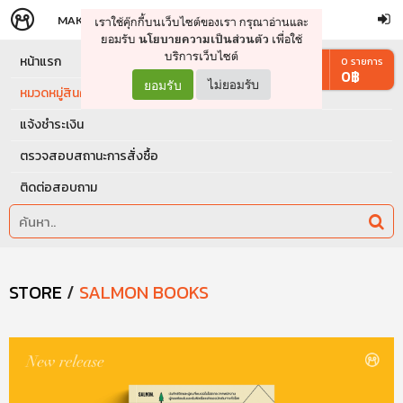
MAKERS
STORE
เราใช้คุ๊กกี้บนเว็บไซต์ของเรา กรุณาอ่านและ
จัดการรถเข็น
ดำเนินการต่อ
ยอมรับ
เพื่อใช้
นโยบายความเป็นส่วนตัว
บริการเว็บไซต์
หน้าแรก
0
รายการ
0
฿
ยอมรับ
ไม่ยอมรับ
หมวดหมู่สินค้า
แจ้งชำระเงิน
ตรวจสอบสถานะการสั่งซื้อ
ติดต่อสอบถาม
STORE
/
SALMON BOOKS