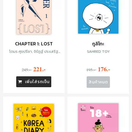
CHAPTER 1: LOST
กูลิโกะ
โตมร ศุขปรีชา, จิรัฏฐ์ ประเสริฐ
SAHRED TOY
ทรัพย์, ธนชาติ ศิริภัทราชัย, ปฏิกาล
ภาคกาย, โชติกา ปริณายก, ธีรภัทร์
221.-
176.-
เจนใจ, น้ำใส ศุภวงศ์, ปัจจาพงศ์
245.-
195.-
ศุภชัยเจริญ, คาลิล พิศสุวรรณ,
ทราย โชนะโต, จัง, SAHRED TOY,
เพิ่มใส่รถเข็น
สินค้าหมด
PLARIEX, TUNA DUNN