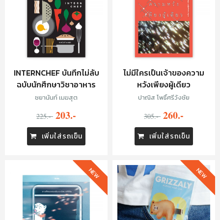
INTERNCHEF บันทึกไม่ลับ
ไม่มีใครเป็นเจ้าของความ
ฉบับนักศึกษาวิชาอาหาร
หวังเพียงผู้เดียว
ชยานันท์ เมฆสุต
ปาณิส โพธิ์ศรีวังชัย
203.-
260.-
225.-
305.-
เพิ่มใส่รถเข็น
เพิ่มใส่รถเข็น
NEW
NEW