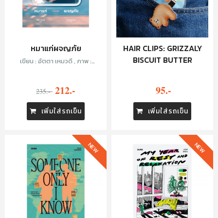
หมาแก่ผจญภัย
HAIR CLIPS: GRIZZALY
BISCUIT BUTTER
เขียน : อัตตา เหมวดี , ภาพ :
Chickenmew
212.-
95.-
235.-
เพิ่มใส่รถเข็น
เพิ่มใส่รถเข็น
NEW
NEW