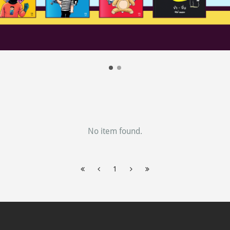
No item found.
1