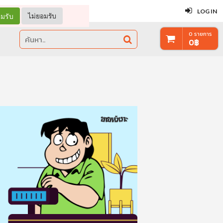
ปิด
LOG IN
มรับ
ไม่ยอมรับ
0
รายการ
0
฿