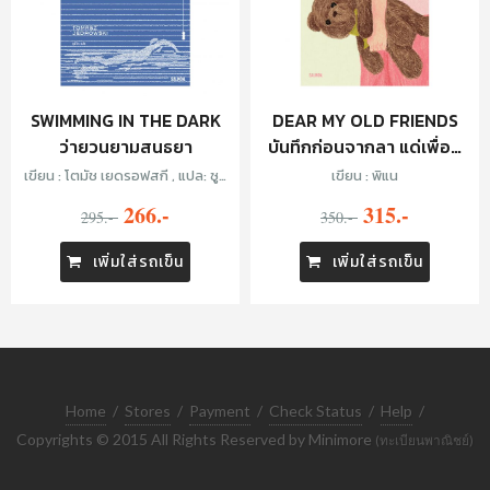
SWIMMING IN THE DARK
DEAR MY OLD FRIENDS
ว่ายวนยามสนธยา
บันทึกก่อนจากลา แด่เพื่อน
เก่าของฉัน
เขียน : โตมัช เยดรอฟสกี , แปล: ซูลิ
เขียน : พิแน
โกะ
266.-
315.-
295.-
350.-
เพิ่มใส่รถเข็น
เพิ่มใส่รถเข็น
Home
/
Stores
/
Payment
/
Check Status
/
Help
/
Copyrights © 2015 All Rights Reserved by Minimore
(ทะเบียนพาณิชย์)