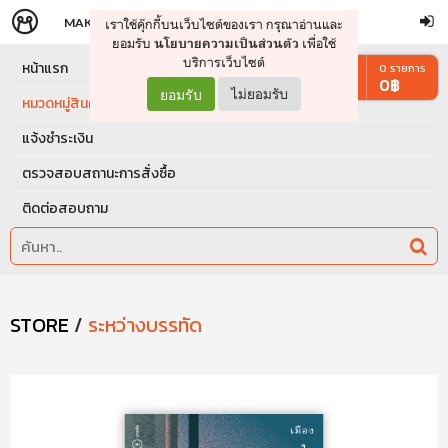
MAKERS
STORE
เราใช้คุ๊กกี้บนเว็บไซต์ของเรา กรุณาอ่านและ
จัดการรถเข็น
ดำเนินการต่อ
ยอมรับ
เพื่อใช้
นโยบายความเป็นส่วนตัว
บริการเว็บไซต์
หน้าแรก
0
รายการ
0
฿
ยอมรับ
ไม่ยอมรับ
หมวดหมู่สินค้า
แจ้งชำระเงิน
ตรวจสอบสถานะการสั่งซื้อ
ติดต่อสอบถาม
STORE
/
ระหว่างบรรทัด