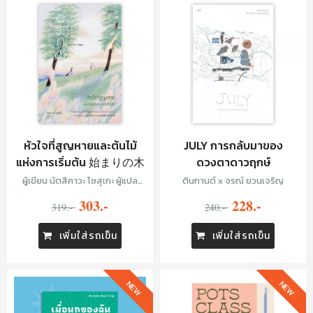
หัวใจที่สูญหายและต้นไม้
JULY การกลับมาของ
แห่งการเริ่มต้น 始まりの木
ดวงตาดาวฤกษ์
ผู้เขียน นัตสึคาวะ โซสุเกะ ผู้แปล
ตินกานต์ x จรณ์ ยวนเจริญ
อิศเรศ ทองปัสโณว์
303.-
228.-
319.-
240.-
เพิ่มใส่รถเข็น
เพิ่มใส่รถเข็น
NEW
NEW