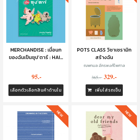
MERCHANDISE : เมื่อนก
POTS CLASS วิชาเซรามิก
ของฉันเป็นซุป’ตาร์ : HAIR
สร้างฉัน
CLIP
ณพกมล อัครพงศ์ไพศาล
95.-
329.-
365.-
เลือกตัวเลือกสินค้าด้านใน
เพิ่มใส่รถเข็น
NEW
NEW