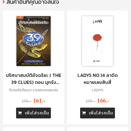
สินค้าอื่นที่คุณอาจสนใจ
ปริศนาสมบัติอัจฉริยะ ( THE
LADYS NO.14 ลาดิด
39 CLUES) ตอน บุกรัง
หมายเลขสิบสี่
อสรพิษ
ปีเตอร์(เขียน)/งามพรรณ(แปล)
LADYS
161.-
166.-
179.-
175.-
เพิ่มใส่รถเข็น
เพิ่มใส่รถเข็น