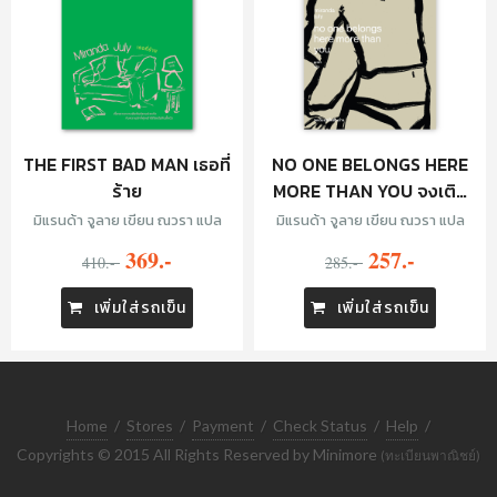
THE FIRST BAD MAN เธอที่
NO ONE BELONGS HERE
ร้าย
MORE THAN YOU จงเติม
คุณในช่องว่าง
มิแรนด้า จูลาย เขียน ณวรา แปล
มิแรนด้า จูลาย เขียน ณวรา แปล
369.-
257.-
410.-
285.-
เพิ่มใส่รถเข็น
เพิ่มใส่รถเข็น
Home
/
Stores
/
Payment
/
Check Status
/
Help
/
Copyrights © 2015 All Rights Reserved by Minimore
(ทะเบียนพาณิชย์)