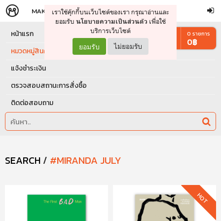
MAKERS
STORE
เราใช้คุ๊กกี้บนเว็บไซต์ของเรา กรุณาอ่านและ
จัดการรถเข็น
ดำเนินการต่อ
ยอมรับ
เพื่อใช้
นโยบายความเป็นส่วนตัว
บริการเว็บไซต์
หน้าแรก
0
รายการ
0
฿
ยอมรับ
ไม่ยอมรับ
หมวดหมู่สินค้า
แจ้งชำระเงิน
ตรวจสอบสถานะการสั่งซื้อ
ติดต่อสอบถาม
SEARCH
/
#MIRANDA JULY
HOT