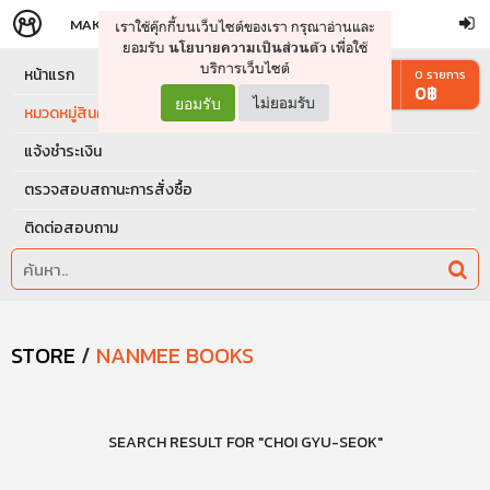
MAKERS
STORE
เราใช้คุ๊กกี้บนเว็บไซต์ของเรา กรุณาอ่านและ
จัดการรถเข็น
ดำเนินการต่อ
ยอมรับ
เพื่อใช้
นโยบายความเป็นส่วนตัว
บริการเว็บไซต์
หน้าแรก
0
รายการ
0
฿
ยอมรับ
ไม่ยอมรับ
หมวดหมู่สินค้า
แจ้งชำระเงิน
ตรวจสอบสถานะการสั่งซื้อ
ติดต่อสอบถาม
STORE
/
NANMEE BOOKS
SEARCH RESULT FOR "CHOI GYU-SEOK"