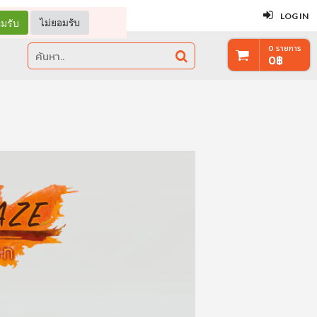
ปิด
LOG IN
มรับ
ไม่ยอมรับ
0
รายการ
0
฿