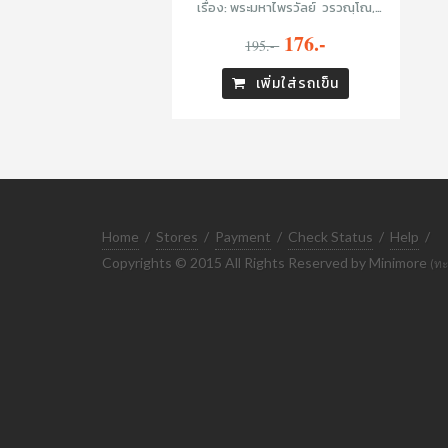
เรื่อง: พระมหาไพรวัลย์ วรวณฺโณ,
ภาพ: Sahred Toy
176.-
195.-
เพิ่มใส่รถเข็น
Home
/
Stores
/
Payment
/
Check Status
/
Help
/
Copyrights © 2015 All Rights Reserved by Minimore
(ทะ